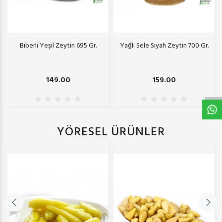
Biberli Yeşil Zeytin 695 Gr.
Yağlı Sele Siyah Zeytin 700 Gr.
W
h
t
s
a
p
p
D
e
s
e
H
a
t
t
149.00
159.00
YÖRESEL ÜRÜNLER