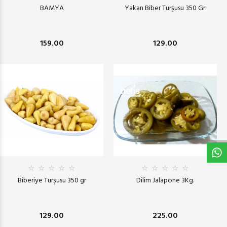
BAMYA
Yakan Biber Turşusu 350 Gr.
159.00
129.00
W
h
t
s
a
p
p
D
e
s
e
H
a
t
t
Biberiye Turşusu 350 gr
Dilim Jalapone 3Kg.
129.00
225.00